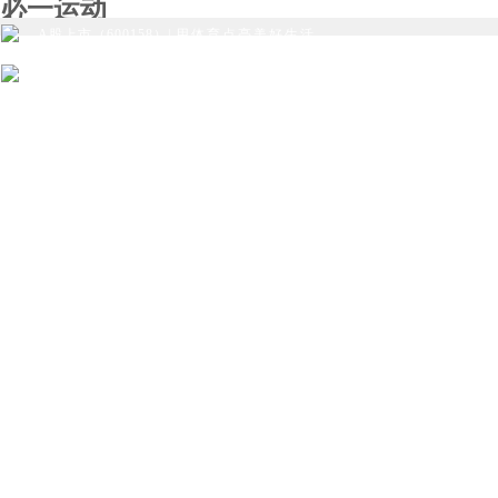
必一运动
A股上市（600158）
|
用体育点亮美好生活
必一运动
关于必一运动
集团介绍
集团理念
发展历程
集团业务
体育赛事
体育传播
体育彩票
标准认证
赛教融合
体旅文化
体育空间
国际交流
数字体育
地产板块
必一运动
总局要闻
行业动态
集团要闻
党建中心
投资者中心
投教基地
定期公告