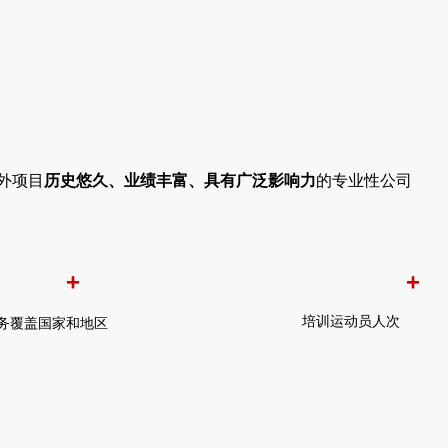
外项目
历史悠久、业绩丰富、具有广泛影响力
的专业性公司
+
+
培训运动员人次
务覆盖国家和地区