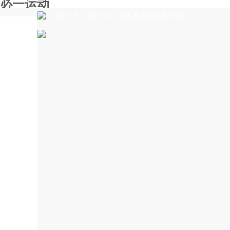
必一运动
A股上市（600158）
|
用体育点亮美好生活
必一运动
关于必一运动
集团介绍
集团理念
发展历程
集团业务
体育赛事
体育传播
体育彩票
标准认证
赛教融合
体旅文化
体育空间
国际交流
数字体育
地产板块
必一运动
总局要闻
行业动态
集团要闻
党建中心
投资者中心
投教基地
定期公告